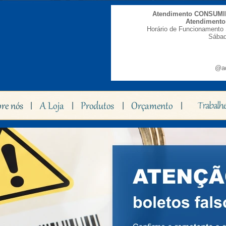
Atendimento CONSUM
Atendiment
Horário de Funcionamento 
Sábad
@ad
|
|
|
|