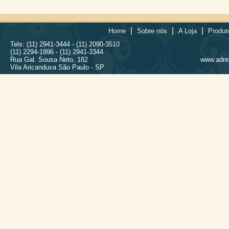
|
|
|
Home
Sobre nós
A Loja
Produt
Tels: (11) 2941-3444 - (11) 2090-3510
(11) 2294-1996 - (11) 2941-3344
Rua Gal. Sousa Neto, 182
www.adrel
Vila Aricanduva São Paulo - SP