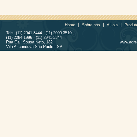
|
|
|
Home
Sobre nós
A Loja
Produt
Tels: (11) 2941-3444 - (11) 2090-3510
(11) 2294-1996 - (11) 2941-3344
Rua Gal. Sousa Neto, 182
www.adrel
Vila Aricanduva São Paulo - SP