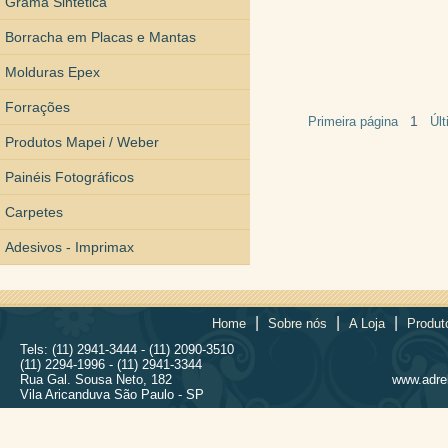
Grama Sintética
Borracha em Placas e Mantas
Molduras Epex
Forrações
1
Primeira página
Úl
Produtos Mapei / Weber
Painéis Fotográficos
Carpetes
Adesivos - Imprimax
|
|
|
Home
Sobre nós
A Loja
Produt
Tels: (11) 2941-3444 - (11) 2090-3510
(11) 2294-1996 - (11) 2941-3344
Rua Gal. Sousa Neto, 182
www.adrel
Vila Aricanduva São Paulo - SP