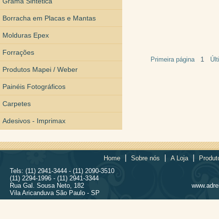
Grama Sintética
Borracha em Placas e Mantas
Molduras Epex
Forrações
1
Primeira página
Úl
Produtos Mapei / Weber
Painéis Fotográficos
Carpetes
Adesivos - Imprimax
|
|
|
Home
Sobre nós
A Loja
Produt
Tels: (11) 2941-3444 - (11) 2090-3510
(11) 2294-1996 - (11) 2941-3344
Rua Gal. Sousa Neto, 182
www.adrel
Vila Aricanduva São Paulo - SP