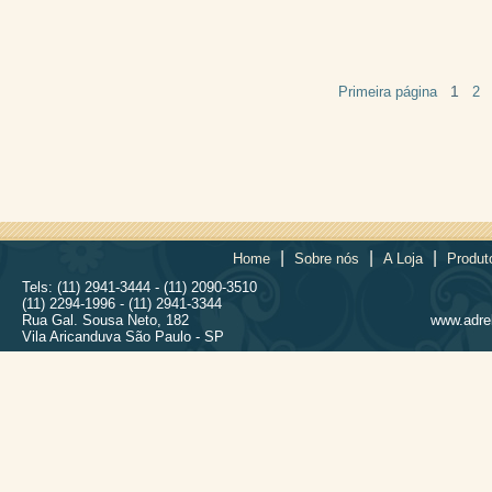
1
Primeira página
2
|
|
|
Home
Sobre nós
A Loja
Produt
Tels: (11) 2941-3444 - (11) 2090-3510
(11) 2294-1996 - (11) 2941-3344
Rua Gal. Sousa Neto, 182
www.adrel
Vila Aricanduva São Paulo - SP