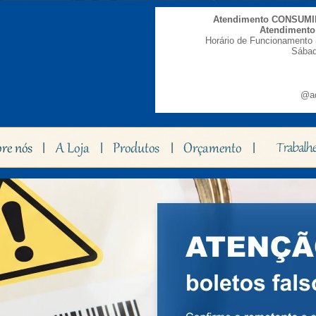
Atendimento CONSUM
Atendiment
Horário de Funcionamento 
Sábad
@ad
|
|
|
|