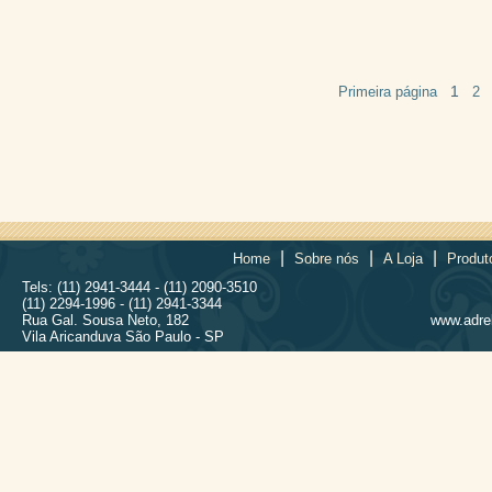
1
Primeira página
2
|
|
|
Home
Sobre nós
A Loja
Produt
Tels: (11) 2941-3444 - (11) 2090-3510
(11) 2294-1996 - (11) 2941-3344
Rua Gal. Sousa Neto, 182
www.adrel
Vila Aricanduva São Paulo - SP