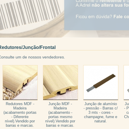
Redutores/Junção/Frontal
Consulte um de nossos vendedores.
Redutores MDF -
Junção MDF -
Junção de alumínio
Ju
Madeira
Madeira
- pressão - Barras c/
- 
(acabamento portas
(acabamento -
3 mts - cores -
c
- Diferente
portas mesmo
champagne, fume e
Ch
nível).Vendido por
nível).Vendido por
natural.
barras e marcas.
barras e marcas.