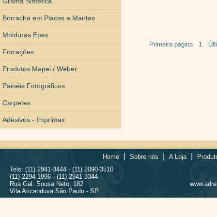
Grama Sintética
Borracha em Placas e Mantas
Molduras Epex
1
Primeira página
Úl
Forrações
Produtos Mapei / Weber
Painéis Fotográficos
Carpetes
Adesivos - Imprimax
|
|
|
Home
Sobre nós
A Loja
Produt
Tels: (11) 2941-3444 - (11) 2090-3510
(11) 2294-1996 - (11) 2941-3344
Rua Gal. Sousa Neto, 182
www.adrel
Vila Aricanduva São Paulo - SP