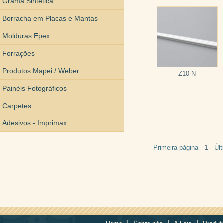
Grama Sintética
Borracha em Placas e Mantas
Molduras Epex
Forrações
Produtos Mapei / Weber
Z10-N
Painéis Fotográficos
Carpetes
Adesivos - Imprimax
1
Primeira página
Úl
|
|
|