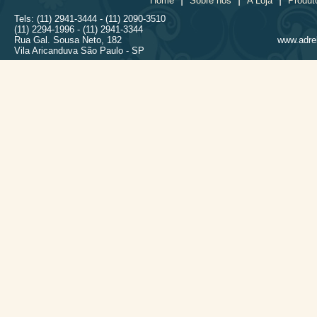
Home
Sobre nós
A Loja
Produt
Tels: (11) 2941-3444 - (11) 2090-3510
(11) 2294-1996 - (11) 2941-3344
Rua Gal. Sousa Neto, 182
www.adrel
Vila Aricanduva São Paulo - SP