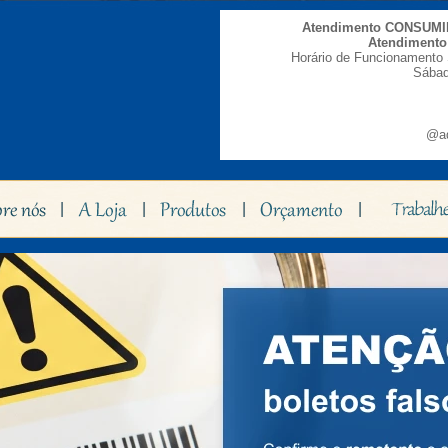
Atendimento CONSUM
Atendiment
Horário de Funcionamento 
Sábad
@ad
|
|
|
|