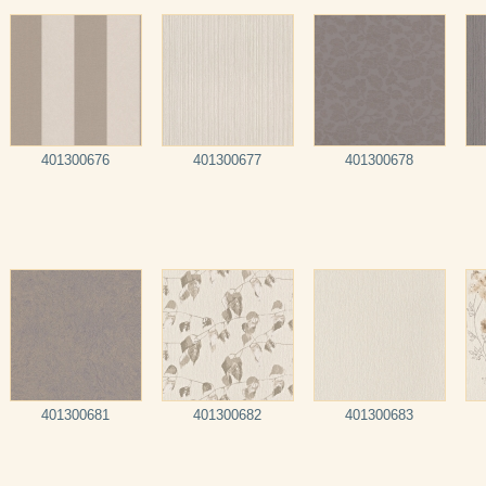
401300676
401300677
401300678
401300681
401300682
401300683