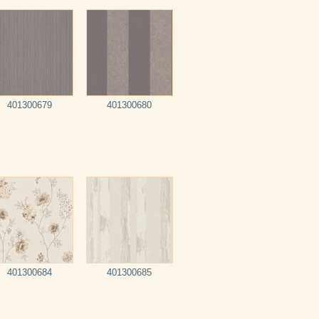
401300679
401300680
401300684
401300685