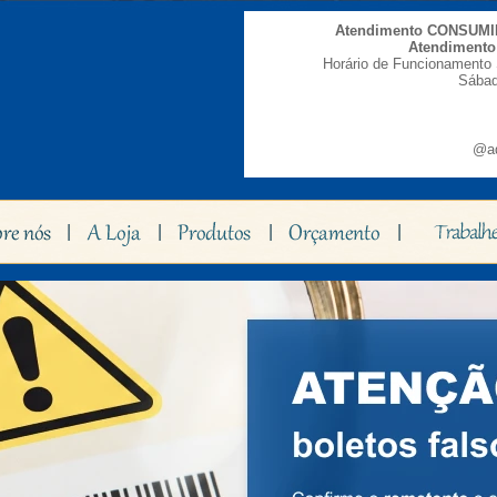
Atendimento CONSUM
Atendiment
Horário de Funcionamento 
Sábad
@ad
|
|
|
|