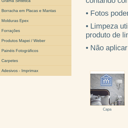
contando co
Grama Sintética
Borracha em Placas e Mantas
• Fotos pode
Molduras Epex
• Limpeza ut
Forrações
produto de l
Produtos Mapei / Weber
• Não aplic
Painéis Fotográficos
Carpetes
Adesivos - Imprimax
Capa