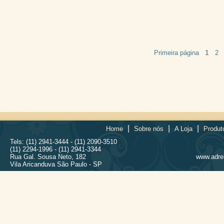
1
Primeira página
2
|
|
|
Home
Sobre nós
A Loja
Produt
Tels: (11) 2941-3444 - (11) 2090-3510
(11) 2294-1996 - (11) 2941-3344
Rua Gal. Sousa Neto, 182
www.adrel
Vila Aricanduva São Paulo - SP