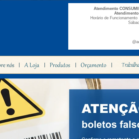
Atendimento CONSUM
Atendiment
Horário de Funcionamento 
Sábad
@ad
|
|
|
|