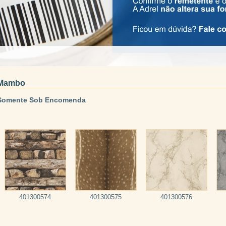
Mambo
Somente Sob Encomenda
401300574
401300575
401300576