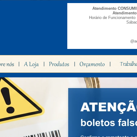
Atendimento CONSUM
Atendiment
Horário de Funcionamento 
Sábad
@ad
|
|
|
|