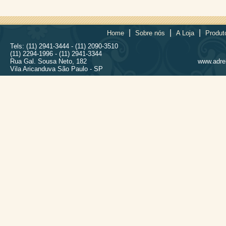
|
|
|
Home
Sobre nós
A Loja
Produt
Tels: (11) 2941-3444 - (11) 2090-3510
(11) 2294-1996 - (11) 2941-3344
Rua Gal. Sousa Neto, 182
www.adrel
Vila Aricanduva São Paulo - SP