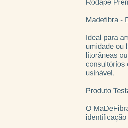
Rodapé Prem
Madefibra - 
Ideal para am
umidade ou l
litorâneas ou
consultórios
usinável.
Produto Tes
O MaDeFibra 
identificaçã