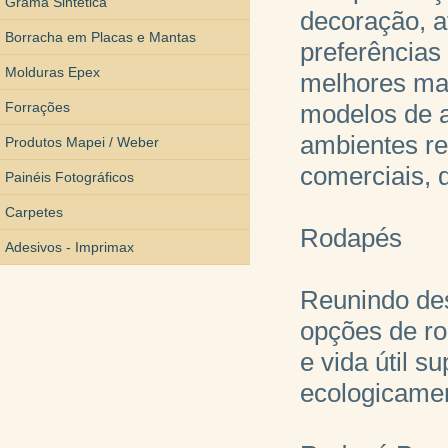
Grama Sintética
decoração, a
Borracha em Placas e Mantas
preferências
Molduras Epex
melhores mat
Forrações
modelos de a
ambientes re
Produtos Mapei / Weber
comerciais, 
Painéis Fotográficos
Carpetes
Rodapés
Adesivos - Imprimax
Reunindo des
opções de ro
e vida útil s
ecologicamen