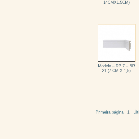
14CMX1,5CM)
Modelo – RP 7 – BR
21 (7 CM X 1,5)
1
Primeira página
Úl