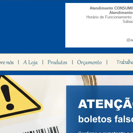
Atendimento CONSUM
Atendiment
Horário de Funcionamento 
Sábad
@ad
|
|
|
|