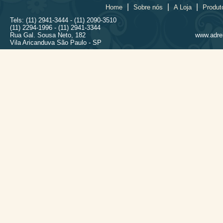
|
|
|
Home
Sobre nós
A Loja
Produt
Tels: (11) 2941-3444 - (11) 2090-3510
(11) 2294-1996 - (11) 2941-3344
Rua Gal. Sousa Neto, 182
www.adrel
Vila Aricanduva São Paulo - SP