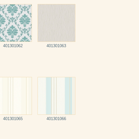
401301062
401301063
401301065
401301066