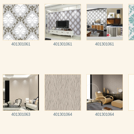
401301061
401301061
401301061
401301063
401301064
401301064