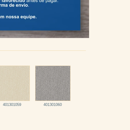
401301059
401301060