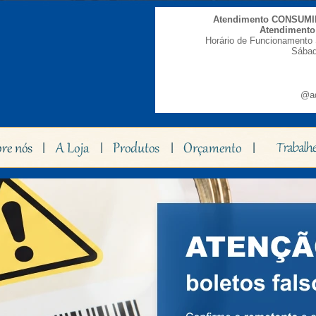
Atendimento CONSUM
Atendiment
Horário de Funcionamento 
Sábad
@ad
|
|
|
|