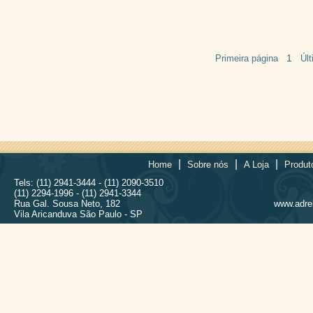
1
Primeira página
Úl
|
|
|
Home
Sobre nós
A Loja
Produt
Tels: (11) 2941-3444 - (11) 2090-3510
(11) 2294-1996 - (11) 2941-3344
Rua Gal. Sousa Neto, 182
www.adrel
Vila Aricanduva São Paulo - SP