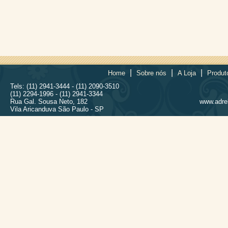
|
|
|
Home
Sobre nós
A Loja
Produt
Tels: (11) 2941-3444 - (11) 2090-3510
(11) 2294-1996 - (11) 2941-3344
Rua Gal. Sousa Neto, 182
www.adrel
Vila Aricanduva São Paulo - SP