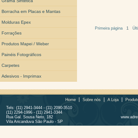
Grama Sintética
Borracha em Placas e Mantas
Molduras Epex
1
Primeira página
Úl
Forrações
Produtos Mapei / Weber
Painéis Fotográficos
Carpetes
Adesivos - Imprimax
|
|
|
Home
Sobre nós
A Loja
Produt
Tels: (11) 2941-3444 - (11) 2090-3510
(11) 2294-1996 - (11) 2941-3344
Rua Gal. Sousa Neto, 182
www.adrel
Vila Aricanduva São Paulo - SP