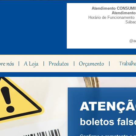
Atendimento CONSUM
Atendiment
Horário de Funcionamento 
Sábad
@ad
|
|
|
|