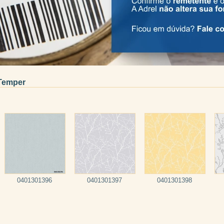
Temper
0401301396
0401301397
0401301398