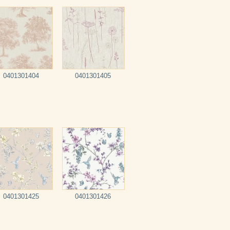
0401301404
0401301405
0401301425
0401301426