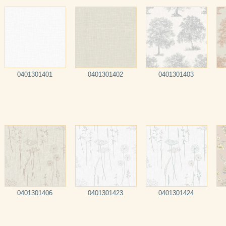
0401301401
0401301402
0401301403
0401301406
0401301423
0401301424